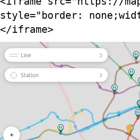
<iframe src="https://ma
style="border: none;wid
</iframe>